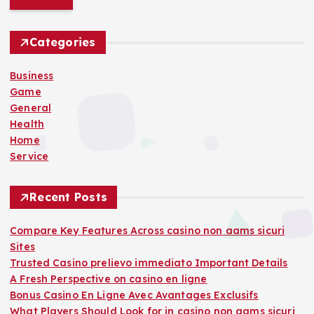
r
c
h
Categories
f
o
Business
r
Game
:
General
Health
Home
Service
Recent Posts
Compare Key Features Across casino non aams sicuri
Sites
Trusted Casino prelievo immediato Important Details
A Fresh Perspective on casino en ligne
Bonus Casino En Ligne Avec Avantages Exclusifs
What Players Should Look for in casino non aams sicuri