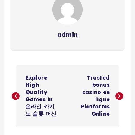
admin
P
Explore
Trusted
o
High
bonus
Quality
casino en
s
Games in
ligne
온라인 카지
Platforms
t
노 슬롯 머신
Online
n