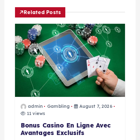
a
Related Posts
v
i
g
a
t
i
admin
Gambling
August 7, 2026
11 views
o
Bonus Casino En Ligne Avec
n
Avantages Exclusifs