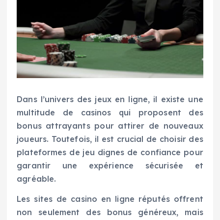
Dans l’univers des jeux en ligne, il existe une
multitude de casinos qui proposent des
bonus attrayants pour attirer de nouveaux
joueurs. Toutefois, il est crucial de choisir des
plateformes de jeu dignes de confiance pour
garantir une expérience sécurisée et
agréable.
Les sites de casino en ligne réputés offrent
non seulement des bonus généreux, mais