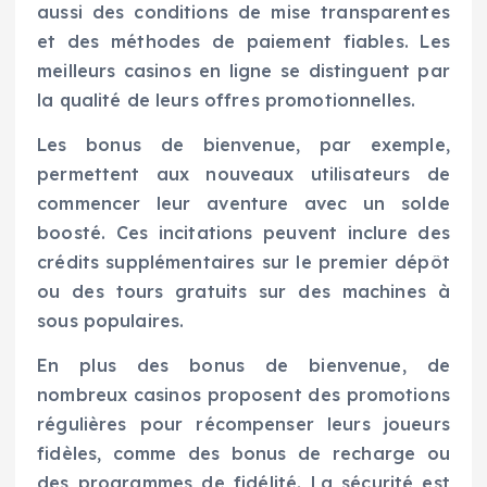
aussi des conditions de mise transparentes
et des méthodes de paiement fiables. Les
meilleurs casinos en ligne se distinguent par
la qualité de leurs offres promotionnelles.
Les bonus de bienvenue, par exemple,
permettent aux nouveaux utilisateurs de
commencer leur aventure avec un solde
boosté. Ces incitations peuvent inclure des
crédits supplémentaires sur le premier dépôt
ou des tours gratuits sur des machines à
sous populaires.
En plus des bonus de bienvenue, de
nombreux casinos proposent des promotions
régulières pour récompenser leurs joueurs
fidèles, comme des bonus de recharge ou
des programmes de fidélité. La sécurité est