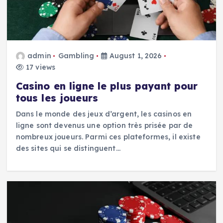
admin
Gambling
August 1, 2026
17 views
Casino en ligne le plus payant pour
tous les joueurs
Dans le monde des jeux d’argent, les casinos en
ligne sont devenus une option très prisée par de
nombreux joueurs. Parmi ces plateformes, il existe
des sites qui se distinguent…