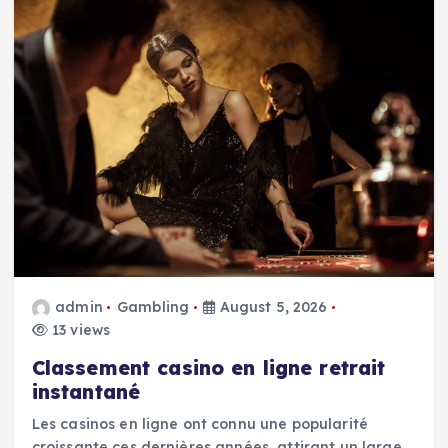
admin
Gambling
August 5, 2026
13 views
Classement casino en ligne retrait
instantané
Les casinos en ligne ont connu une popularité
croissante ces dernières années, attirant un large