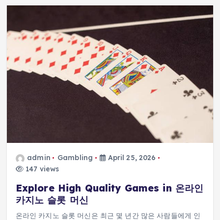
admin
Gambling
April 25, 2026
147 views
Explore High Quality Games in 온라인
카지노 슬롯 머신
온라인 카지노 슬롯 머신은 최근 몇 년간 많은 사람들에게 인