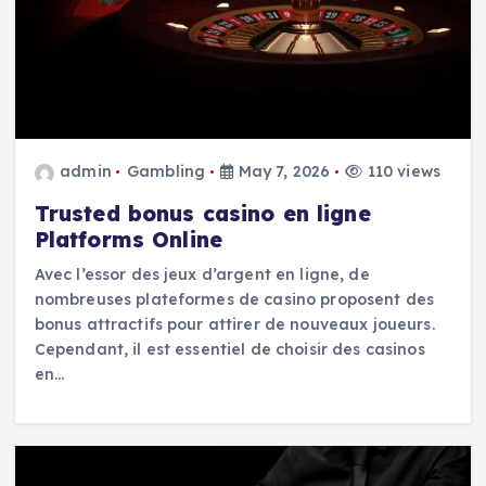
admin
Gambling
May 7, 2026
110 views
Trusted bonus casino en ligne
Platforms Online
Avec l’essor des jeux d’argent en ligne, de
nombreuses plateformes de casino proposent des
bonus attractifs pour attirer de nouveaux joueurs.
Cependant, il est essentiel de choisir des casinos
en…