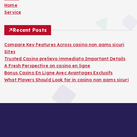
Home
a
Service
g
Recent Posts
i
Compare Key Features Across casino non aams sicuri
Sites
n
Trusted Casino prelievo immediato Important Details
A Fresh Perspective on casino en ligne
a
Bonus Casino En Ligne Avec Avantages Exclusifs
What Players Should Look for in casino non aams sicuri
t
i
o
n