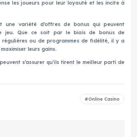
se les joueurs pour leur loyauté et les incite à
nt une variété d’offres de bonus qui peuvent
de jeu. Que ce soit par le biais de bonus de
 régulières ou de programmes de fidélité, il y a
maximiser leurs gains.
euvent s’assurer qu’ils tirent le meilleur parti de
Online Casino