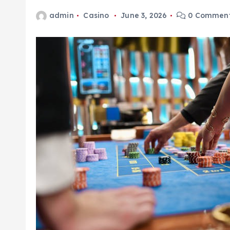
admin
Casino
June 3, 2026
0 Commen