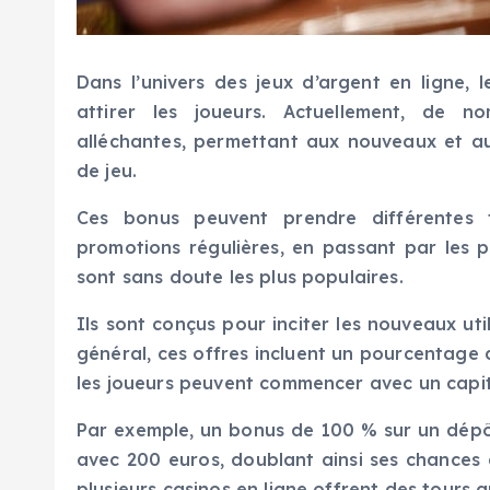
Dans l’univers des jeux d’argent en ligne, 
attirer les joueurs. Actuellement, de 
alléchantes, permettant aux nouveaux et au
de jeu.
Ces bonus peuvent prendre différentes 
promotions régulières, en passant par les 
sont sans doute les plus populaires.
Ils sont conçus pour inciter les nouveaux util
général, ces offres incluent un pourcentage d
les joueurs peuvent commencer avec un capital 
Par exemple, un bonus de 100 % sur un dép
avec 200 euros, doublant ainsi ses chances
plusieurs casinos en ligne offrent des tours 