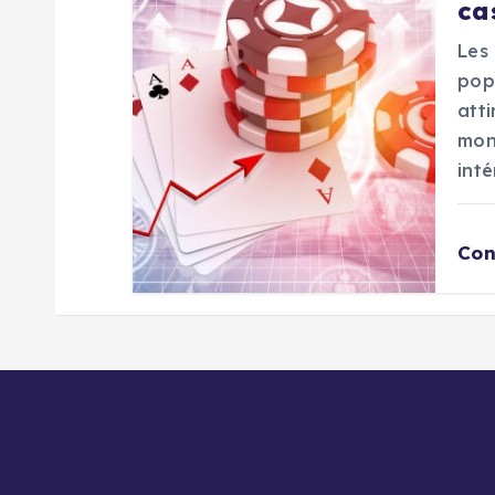
n
ca
Les
pop
atti
mond
int
Con