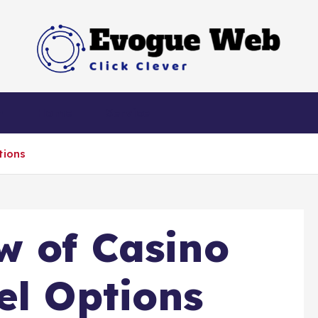
Click Clever
h
Home
Service
tions
w of Casino
el Options