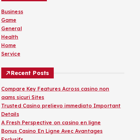
f
Business
o
Game
r
General
:
Health
Home
Service
Recent Posts
Compare Key Features Across casino non
aams sicuri Sites
Trusted Casino prelievo immediato Important
Details
A Fresh Perspective on casino en ligne
Bonus Casino En Ligne Avec Avantages
Exclusifs