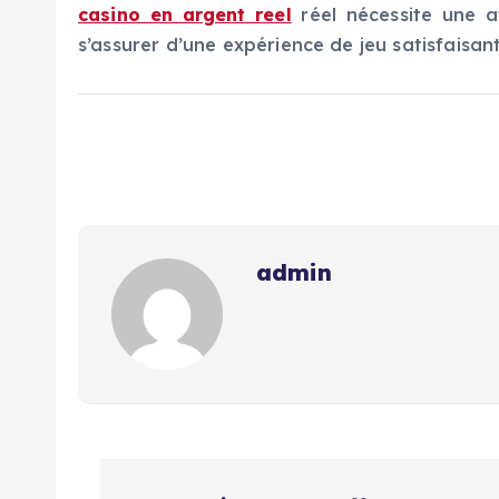
casino en argent reel
réel nécessite une at
s’assurer d’une expérience de jeu satisfaisant
admin
P