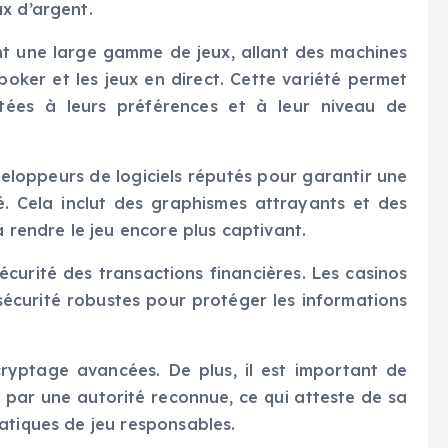
x d’argent.
nt une large gamme de jeux, allant des machines
poker et les jeux en direct. Cette variété permet
tées à leurs préférences et à leur niveau de
veloppeurs de logiciels réputés pour garantir une
é. Cela inclut des graphismes attrayants et des
à rendre le jeu encore plus captivant.
écurité des transactions financières. Les casinos
sécurité robustes pour protéger les informations
 cryptage avancées. De plus, il est important de
té par une autorité reconnue, ce qui atteste de sa
atiques de jeu responsables.