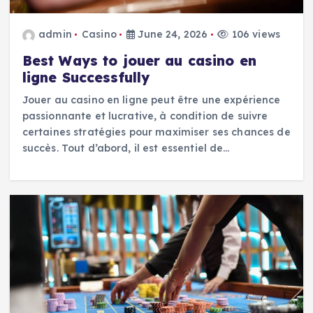
admin
Casino
June 24, 2026
106 views
Best Ways to jouer au casino en
ligne Successfully
Jouer au casino en ligne peut être une expérience
passionnante et lucrative, à condition de suivre
certaines stratégies pour maximiser ses chances de
succès. Tout d’abord, il est essentiel de…