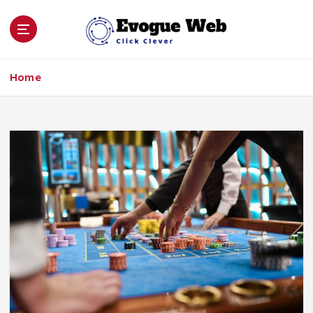
S
k
i
p
Click Clever
t
Home
o
c
o
n
t
e
n
t