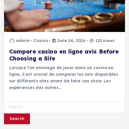
admin
Casino
June 24, 2026
113 views
Compare casino en ligne avis Before
Choosing a Site
Lorsque l’on envisage de jouer dans un casino en
ligne, il est crucial de comparer les avis disponibles
sur différents sites avant de faire son choix. Les
expériences des autres…
S
e
a
r