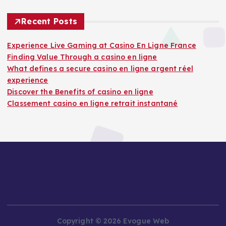
Recent Posts
Experience Live Gaming at Casino En Ligne France
Finding Value Through a casino en ligne
What defines a secure casino en ligne argent réel
experience
Discover the Benefits of casino en ligne
Classement casino en ligne retrait instantané
Copyright © 2026 Evogue Web