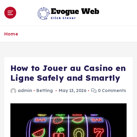
S
k
i
p
Click Clever
t
Home
o
c
o
n
How to Jouer au Casino en
t
e
Ligne Safely and Smartly
n
t
admin
Betting
May 13, 2026
0 Comments