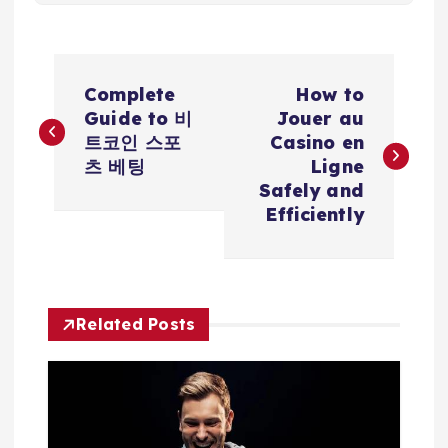
P
Complete
How to
o
Guide to 비
Jouer au
트코인 스포
Casino en
s
츠 베팅
Ligne
Safely and
t
Efficiently
n
a
Related Posts
v
i