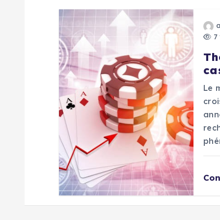
o
n
7 
Th
ca
Le 
cro
ann
rec
phé
Con