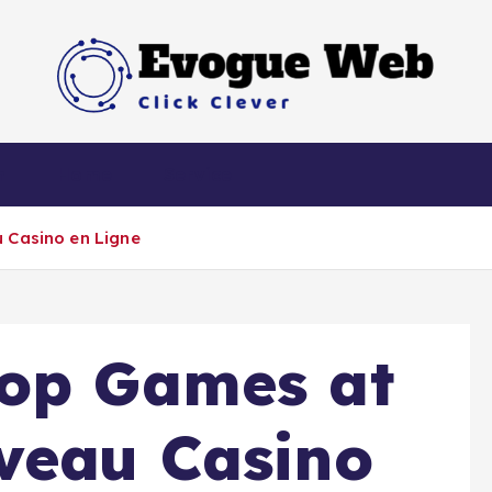
Click Clever
h
Home
Service
 Casino en Ligne
Top Games at
veau Casino