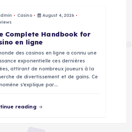
admin
Casino
August 4, 2026
views
e Complete Handbook for
sino en ligne
monde des casinos en ligne a connu une
issance exponentielle ces dernières
ées, attirant de nombreux joueurs à la
herche de divertissement et de gains. Ce
nomène s’explique par…
tinue reading