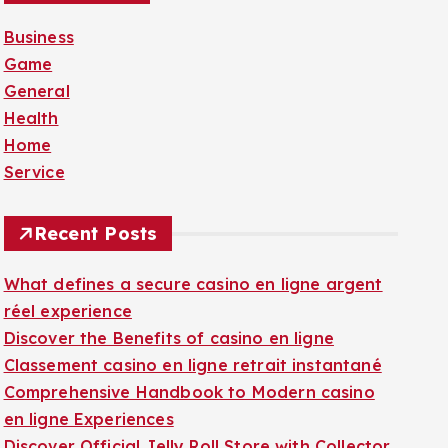
f
Business
o
Game
r
General
:
Health
Home
Service
Recent Posts
What defines a secure casino en ligne argent
réel experience
Discover the Benefits of casino en ligne
Classement casino en ligne retrait instantané
Comprehensive Handbook to Modern casino
en ligne Experiences
Discover Official Jelly Roll Store with Collector