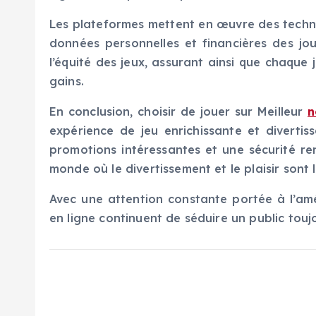
Les plateformes mettent en œuvre des techn
données personnelles et financières des jou
l’équité des jeux, assurant ainsi que chaqu
gains.
En conclusion, choisir de jouer sur Meilleur
n
expérience de jeu enrichissante et divertis
promotions intéressantes et une sécurité re
monde où le divertissement et le plaisir sont 
Avec une attention constante portée à l’amél
en ligne continuent de séduire un public toujo