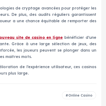
ologies de cryptage avancées pour protéger les
eurs. De plus, des audits réguliers garantissent
e joueur a une chance équitable de remporter des
ouveau site de casino en ligne
bénéficier d’une
sante. Grâce à une large sélection de jeux, des
nforcée, les joueurs peuvent se plonger dans un
les maîtres mots.
ioration de l’expérience utilisateur, ces casinos
urs plus large.
Online Casino