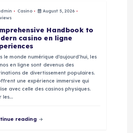
admin
Casino
August 5, 2026
views
mprehensive Handbook to
dern casino en ligne
periences
s le monde numérique d’aujourd’hui, les
inos en ligne sont devenus des
inations de divertissement populaires.
offrent une expérience immersive qui
lise avec celle des casinos physiques.
r les…
tinue reading