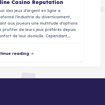
line Casino Reputation
sor des jeux d’argent en ligne a
sformé l’industrie du divertissement,
rant aux joueurs une multitude d’options
 profiter de leurs jeux préférés depuis
onfort de leur domicile. Cependant,…
tinue reading