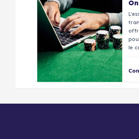
n
On
L’es
tran
off
pour
le c
Con