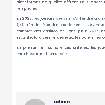
plateformes de qualité offrent un support r
téléphone.
En 2026, les joueurs peuvent s’attendre à un s
7j/7, afin de résoudre rapidement les éventu
complet des casinos en ligne pour 2026 do
sécurité, la diversité des jeux, les bonus, les 
En prenant en compte ces critères, les jou
enrichissante et sécurisée.
admin