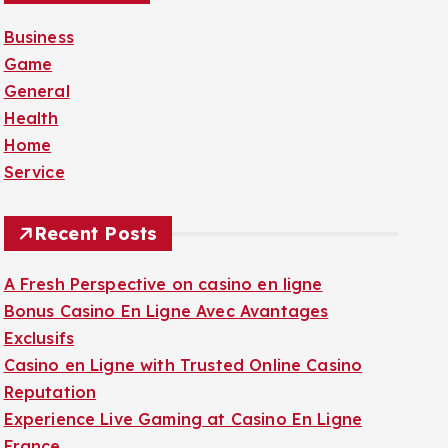
f
Business
o
Game
r
General
:
Health
Home
Service
Recent Posts
A Fresh Perspective on casino en ligne
Bonus Casino En Ligne Avec Avantages
Exclusifs
Casino en Ligne with Trusted Online Casino
Reputation
Experience Live Gaming at Casino En Ligne
France