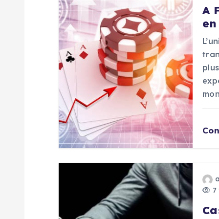
a
A 
en
v
L’un
i
tran
plu
g
expé
mon
a
Con
t
i
o
7 
Ca