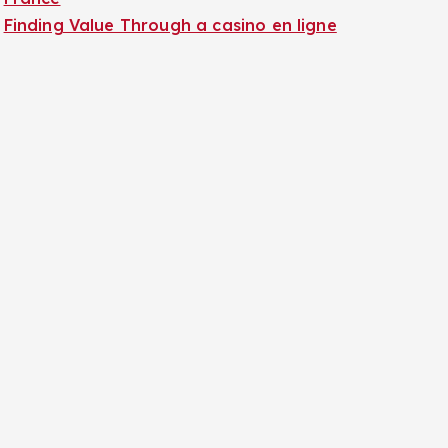
Finding Value Through a casino en ligne